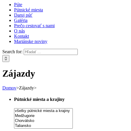
Púte
Pútnické miesta
Daruj púť
Galéria
Prečo cestovať s nami
O nás
Kontakt
Mariánske noviny
Search for:
Zájazdy
Domov
>
Zájazdy
>
Pútnické miesta a krajiny