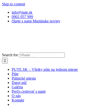
Skip to content
info@pute.sk
0902 057 999
čítajte s nami Mariánske noviny
Search for:
PUTE.SK – Všetky púte na jednom mieste
Púte
Pútnické miesta
Daruj púť
Galéria
Prečo cestovať s nami
O nás
Kontakt