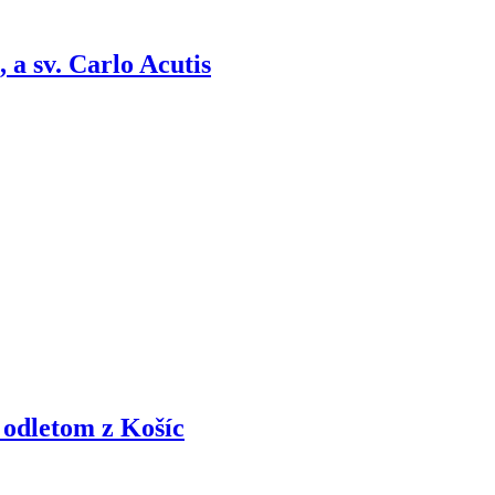
a sv. Carlo Acutis
 odletom z Košíc