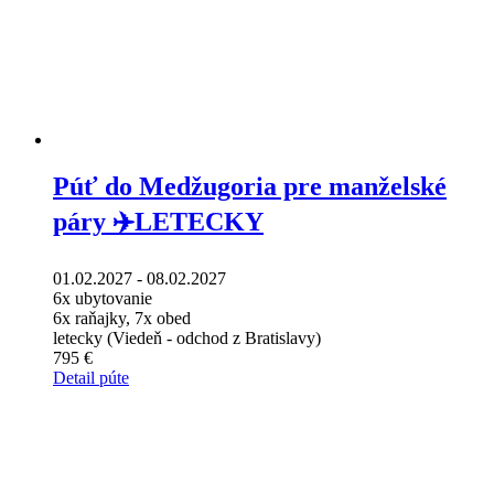
Púť do Medžugoria pre manželské
páry ✈️LETECKY
01.02.2027 - 08.02.2027
6x ubytovanie
6x raňajky, 7x obed
letecky (Viedeň - odchod z Bratislavy)
795 €
Detail púte