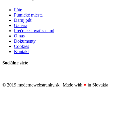
Púte
Pútnické miesta
Daruj púť
Galéria
Prečo cestovať s nami
O nás
Dokumenty
Cookies
Kontakt
Sociálne siete
© 2019 modernewebstranky.sk | Made with
♥
in Slovakia