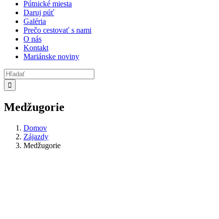
Pútnické miesta
Daruj púť
Galéria
Prečo cestovať s nami
O nás
Kontakt
Mariánske noviny
Search
for:
Medžugorie
Domov
Zájazdy
Medžugorie