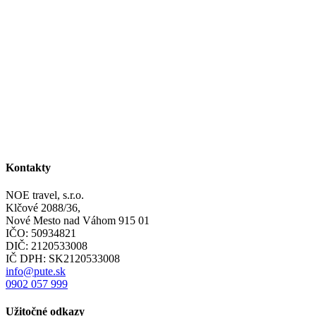
Kontakty
NOE travel, s.r.o.
Klčové 2088/36,
Nové Mesto nad Váhom 915 01
IČO: 50934821
DIČ: 2120533008
IČ DPH: SK2120533008
info@pute.sk
0902 057 999
Užitočné odkazy