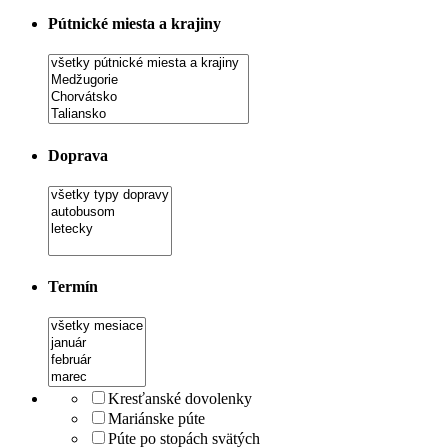
Pútnické miesta a krajiny
Doprava
Termín
Kresťanské dovolenky
Mariánske púte
Púte po stopách svätých