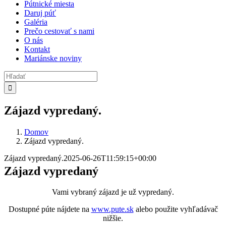
Pútnické miesta
Daruj púť
Galéria
Prečo cestovať s nami
O nás
Kontakt
Mariánske noviny
Search
for:
Zájazd vypredaný.
Domov
Zájazd vypredaný.
Zájazd vypredaný.
2025-06-26T11:59:15+00:00
Zájazd vypredaný
Vami vybraný zájazd je už vypredaný.
Dostupné púte nájdete na
www.pute.sk
alebo použite vyhľadávač
nižšie.