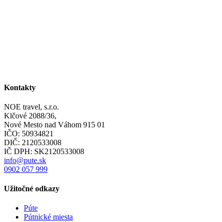
Kontakty
NOE travel, s.r.o.
Klčové 2088/36,
Nové Mesto nad Váhom 915 01
IČO: 50934821
DIČ: 2120533008
IČ DPH: SK2120533008
info@pute.sk
0902 057 999
Užitočné odkazy
Púte
Pútnické miesta