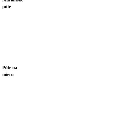
púte
Púte na
mieru