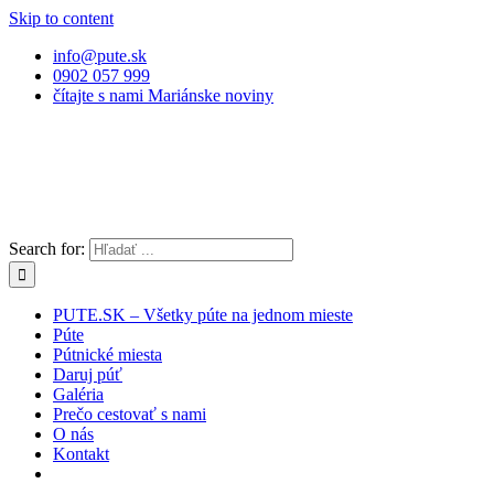
Skip to content
info@pute.sk
0902 057 999
čítajte s nami Mariánske noviny
Search for:
PUTE.SK – Všetky púte na jednom mieste
Púte
Pútnické miesta
Daruj púť
Galéria
Prečo cestovať s nami
O nás
Kontakt