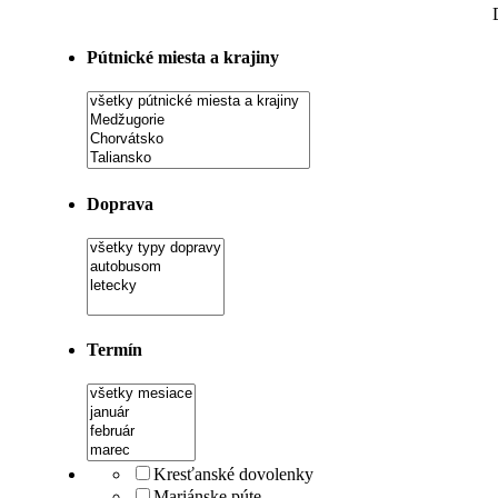
Pútnické miesta a krajiny
Doprava
Termín
Kresťanské dovolenky
Mariánske púte