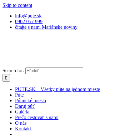
Skip to content
info@pute.sk
0902 057 999
čítajte s nami Mariánske noviny
Search for:
PUTE.SK – Všetky púte na jednom mieste
Púte
Pútnické miesta
Daruj púť
Galéria
Prečo cestovať s nami
O nás
Kontakt