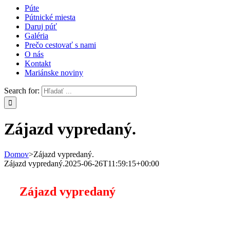
Púte
Pútnické miesta
Daruj púť
Galéria
Prečo cestovať s nami
O nás
Kontakt
Mariánske noviny
Search for:
Zájazd vypredaný.
Domov
>
Zájazd vypredaný.
Zájazd vypredaný.
2025-06-26T11:59:15+00:00
Zájazd vypredaný