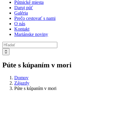
Pútnické miesta
Daruj púť
Galéria
Prečo cestovať s nami
O nás
Kontakt
Mariánske noviny
Search
for:
Púte s kúpaním v mori
Domov
Zájazdy
Púte s kúpaním v mori