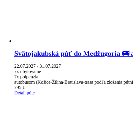
Svätojakubská púť do Medžugoria 🚌
22.07.2027 - 31.07.2027
7x ubytovanie
7x polpenzia
autobusom (Košice-Žilina-Bratislava-trasa podľa zloženia pútn
795 €
Detail púte