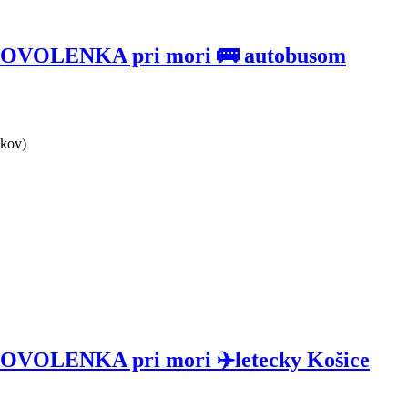
 DOVOLENKA pri mori 🚌 autobusom
ikov)
DOVOLENKA pri mori ✈️letecky Košice