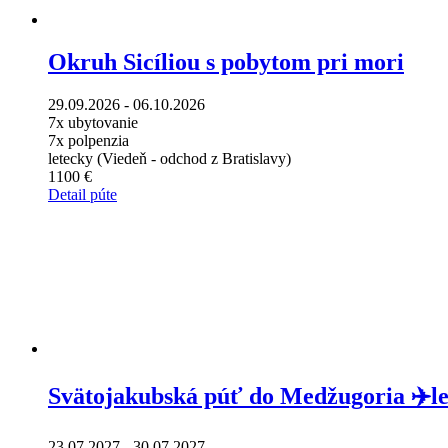
Okruh Sicíliou s pobytom pri mori
29.09.2026 - 06.10.2026
7x ubytovanie
7x polpenzia
letecky (Viedeň - odchod z Bratislavy)
1100 €
Detail púte
Svätojakubská púť do Medžugoria ✈️le
23.07.2027 - 30.07.2027